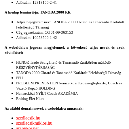
Adószám: 12318160-2-41
A honlap fenntartója: TANODA 2000 Kft.
Teljes bejegyzett név: TANODA 2000 Oktató és Tanácsadó Korlátolt
Felelősségű Társaság
Cégjegyzékszám: CG 01-09-363153
Adószám: 10953590-1-42
A weboldalon jogosan megjelennek a következő teljes nevek és azok
rövidítései:
HUNOR Trade Szolgáltató és Tanácsadó Zártkörűen működő
RÉSZVÉNYTÁRSASÁG
TANODA 2000 Oktató és Tanácsadó Korlátolt Felelősségű Társaság
PPH
PROBLEM PREVENTION Nemzetközi Képességfejlesztő, Coach és
Vezető Képző HOLDING
Nemzetközi NYÍLT Coach AKADÉMIA
Boldog Élet Klub
Az alábbi domain nevek a weboldalra mutatnak:
szedlacsik.hu
szedlacsikmiklos.hu
aranykor.net