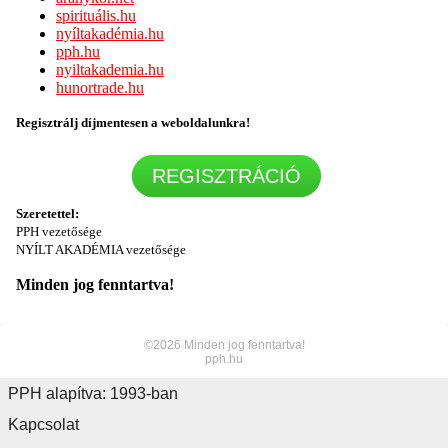
spirituális.hu
nyíltakadémia.hu
pph.hu
nyiltakademia.hu
hunortrade.hu
Regisztrálj díjmentesen a weboldalunkra!
REGISZTRÁCIÓ
Szeretettel:
PPH
vezetősége
NYÍLT AKADÉMIA vezetősége
Minden jog fenntartva!
©2026 Minden jog fenntartva!
pph.hu
PPH alapítva: 1993-ban
Kapcsolat