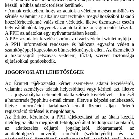
készül, a hibás adatok törlésre kerülnek.
• Annak érdekében, hogy az adatok a véletlen megsemmisülés és
sérülés valamint az alkalmazott technika megváltozásából fakadó
hozzáférhetetlenné válás ellen védettek, illetve üzemzavar esetén
helyreállíthatóak legyenek az adatokról biztonsági mentés készül.
A PPH az adatokat egy nyilvántartásban kezeli.
A PPH az adatok kezelése során az elvárt védelmi szintet nyújtja.
A PPH informatikai rendszere és hálózata egyaránt védett a
számítógéppel kapcsolatos bűncselekmények ellen. Az üzemeltető
a biztonságról jelszavas védelem, tűzfal, szerver biztonsága
eljárásokkal gondoskodik.
JOGORVOSLATI LEHETŐSÉGEK
Az Érintett tájékoztatást kérhet személyes adatai kezeléséről,
valamint személyes adatait helyesbítheti vagy kérheti azt, illetve
— a jogszabályban elrendelt adatkezelések kivételével — törlését
a hunortrade@pph.hu e-mail címen, illetve a képzési emlékeztető,
illetve információt tartalmazó email üzenet alján történő
regisztráció törléssel is megoldhatja.
Az Érintett kérelmére a PPH tájékoztatást ad az általa kezelt,
illetőleg az általa megbízott feldolgozó által feldolgozott adatairól,
az adatkezelés céljáról, jogalapjáról, időtartamáról, az
adatfeldolgozó nevéről, címéről (székhelyéről) és az