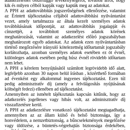
adatkezeléssel összefüggő tevékenységéről, továbbá arról, hogy
kik és milyen célból kapják vagy kapták meg az adatokat.
A PPH az adattovábbítás jogszerűségének ellenőrzése, valamint
az Érintett tájékoztatása céljából adattovábbítási nyilvántartást
vezet, amely tartalmazza az általa kezelt személyes adatok
továbbításának időpontját, az adattovábbítás jogalapját és
címzettjét, a továbbított személyes adatok körének
meghatározását, valamint az adatkezelést előíró jogszabályban
meghatározott egyéb adatokat. Az adatok ezen nyilvántartásban
történő megőrzésére irányuló kötelezettség időtartamát jogszabály
korlátozhatja, azonban személyes adatok esetében ez öt évnél,
különleges adatok esetében pedig húsz évnél rövidebb időtartam
nem lehet.
A PPH a kérelem benyújtásától számított legrövidebb idő alatt,
legfeljebb azonban 30 napon belül írásban , közérthető formában
ad évenként egy alkalommal ingyenes tájékoztatást. Ezen túl
pedig adminisztratív díj (amely a felvilágosítás nyújtásának
költségét fedezi) ellenében ad tájékoztatást.
Amennyiben az ismételt tájékoztatás kapcsán kitűnik, hogy az
adatkezelés jogellenes vagy hibás volt, az adminisztratív díj
visszafizetésre kerül.
A PPH az adatkezelésre vonatkozó tájékoztatást megtagadhatja,
amennyiben az az állam külső és belső biztonsága, így a
honvédelem, a nemzetbiztonság, a bűncselekmények megelőzése
vagy üldözése, a büntetés-végrehajtás biztonsága érdekében,