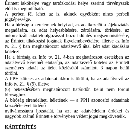
Érintett lakóhelye vagy tartózkodási helye szerinti törvényszék
előtt is megindítható.
A perben fél lehet az is, akinek egyébként nincs perbeli
jogképessége.
Ha a bíróság a kérelemnek helyt ad, az adatkezelőt a tájékoztatás
megadására, az adat helyesbítésére, zárolására, törlésére, az
automatizált adatfeldolgozással hozott döntés megsemmisítésére,
az Érintett tiltakozási jogának figyelembevételére, illetve az Info
tv. 21. §-ban meghatározott adatátvevő által kért adat kiadására
kötelezi.
Ha a bíróság az Info tv. 21. §-ban meghatározott esetekben az
adatátvevő kérelmét elutasítja, az adatkezelő köteles az Érintett
személyes adatát az ítélet közlésétől számított 3 napon belül
törölni.
A PPH köteles az adatokat akkor is törölni, ha az adatátvevő az
Info tv. 21. § (5), illetve
(6) bekezdésében meghatározott határidőn belül nem fordul
bírósághoz.
A bíróság elrendelheti ítéletének — a PPH azonosító adatainak
közzétételével történő –
nyilvánosságra hozatalát, ha azt az adatvédelem érdekei és
nagyobb számú Érintett e törvényben védett jogai megkövetelik.
KÁRTÉRÍTÉS