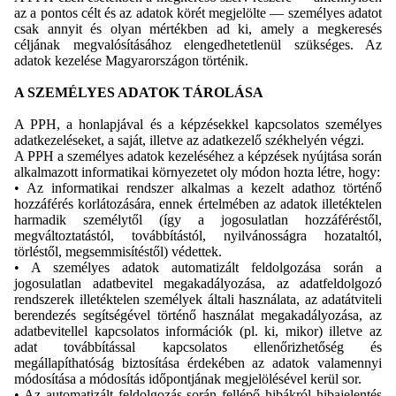
az a pontos célt és az adatok körét megjelölte — személyes adatot
csak annyit és olyan mértékben ad ki, amely a megkeresés
céljának megvalósításához elengedhetetlenül szükséges. Az
adatok kezelése Magyarországon történik.
A SZEMÉLYES ADATOK TÁROLÁSA
A PPH, a honlapjával és a képzésekkel kapcsolatos személyes
adatkezeléseket, a saját, illetve az adatkezelő székhelyén végzi.
A PPH a személyes adatok kezeléséhez a képzések nyújtása során
alkalmazott informatikai környezetet oly módon hozta létre, hogy:
• Az informatikai rendszer alkalmas a kezelt adathoz történő
hozzáférés korlátozására, ennek értelmében az adatok illetéktelen
harmadik személytől (így a jogosulatlan hozzáféréstől,
megváltoztatástól, továbbítástól, nyilvánosságra hozataltól,
törléstől, megsemmisítéstől) védettek.
• A személyes adatok automatizált feldolgozása során a
jogosulatlan adatbevitel megakadályozása, az adatfeldolgozó
rendszerek illetéktelen személyek általi használata, az adatátviteli
berendezés segítségével történő használat megakadályozása, az
adatbevitellel kapcsolatos információk (pl. ki, mikor) illetve az
adat továbbítással kapcsolatos ellenőrizhetőség és
megállapíthatóság biztosítása érdekében az adatok valamennyi
módosítása a módosítás időpontjának megjelölésével kerül sor.
• Az automatizált feldolgozás során fellépő hibákról hibajelentés