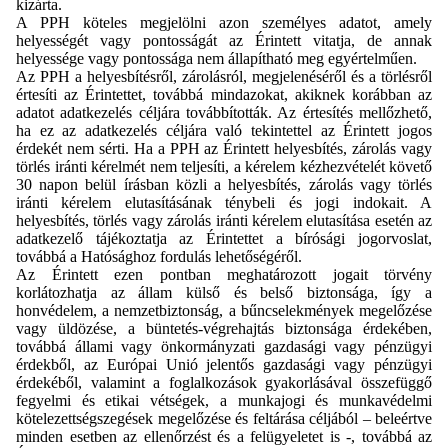
kizárta.
A PPH köteles megjelölni azon személyes adatot, amely
helyességét vagy pontosságát az Érintett vitatja, de annak
helyessége vagy pontossága nem állapítható meg egyértelműen.
Az PPH a helyesbítésről, zárolásról, megjelenéséről és a törlésről
értesíti az Érintettet, továbbá mindazokat, akiknek korábban az
adatot adatkezelés céljára továbbították. Az értesítés mellőzhető,
ha ez az adatkezelés céljára való tekintettel az Érintett jogos
érdekét nem sérti. Ha a PPH az Érintett helyesbítés, zárolás vagy
törlés iránti kérelmét nem teljesíti, a kérelem kézhezvételét követő
30 napon belül írásban közli a helyesbítés, zárolás vagy törlés
iránti kérelem elutasításának ténybeli és jogi indokait. A
helyesbítés, törlés vagy zárolás iránti kérelem elutasítása esetén az
adatkezelő tájékoztatja az Érintettet a bírósági jogorvoslat,
továbbá a Hatósághoz fordulás lehetőségéről.
Az Érintett ezen pontban meghatározott jogait törvény
korlátozhatja az állam külső és belső biztonsága, így a
honvédelem, a nemzetbiztonság, a bűncselekmények megelőzése
vagy üldözése, a büntetés-végrehajtás biztonsága érdekében,
továbbá állami vagy önkormányzati gazdasági vagy pénzügyi
érdekből, az Európai Unió jelentős gazdasági vagy pénzügyi
érdekéből, valamint a foglalkozások gyakorlásával összefüggő
fegyelmi és etikai vétségek, a munkajogi és munkavédelmi
kötelezettségszegések megelőzése és feltárása céljából – beleértve
minden esetben az ellenőrzést és a felügyeletet is -, továbbá az