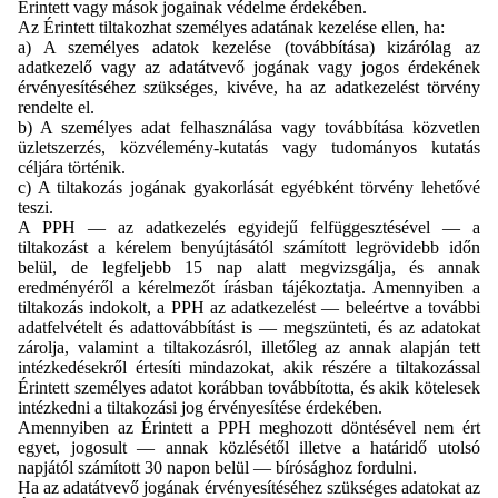
Érintett vagy mások jogainak védelme érdekében.
Az Érintett tiltakozhat személyes adatának kezelése ellen, ha:
a) A személyes adatok kezelése (továbbítása) kizárólag az
adatkezelő vagy az adatátvevő jogának vagy jogos érdekének
érvényesítéséhez szükséges, kivéve, ha az adatkezelést törvény
rendelte el.
b) A személyes adat felhasználása vagy továbbítása közvetlen
üzletszerzés, közvélemény-kutatás vagy tudományos kutatás
céljára történik.
c) A tiltakozás jogának gyakorlását egyébként törvény lehetővé
teszi.
A PPH — az adatkezelés egyidejű felfüggesztésével — a
tiltakozást a kérelem benyújtásától számított legrövidebb időn
belül, de legfeljebb 15 nap alatt megvizsgálja, és annak
eredményéről a kérelmezőt írásban tájékoztatja. Amennyiben a
tiltakozás indokolt, a PPH az adatkezelést — beleértve a további
adatfelvételt és adattovábbítást is — megszünteti, és az adatokat
zárolja, valamint a tiltakozásról, illetőleg az annak alapján tett
intézkedésekről értesíti mindazokat, akik részére a tiltakozással
Érintett személyes adatot korábban továbbította, és akik kötelesek
intézkedni a tiltakozási jog érvényesítése érdekében.
Amennyiben az Érintett a PPH meghozott döntésével nem ért
egyet, jogosult — annak közlésétől illetve a határidő utolsó
napjától számított 30 napon belül — bírósághoz fordulni.
Ha az adatátvevő jogának érvényesítéséhez szükséges adatokat az