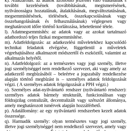
k). Adatzárolás: az adatok azonosító jelzéssel való ellátásának s
további kezelésének (továbbításának, megismerésének,
nyilvánosságra hozatalának, átalakításának, megváltoztatásának,
megsemmisítésének, törlésének, összekapcsolásának vagy
összehangolásának és felhasználásának) véglegesen vagy
meghatározott időre történő korlátozása, lehetetlenné tétele.
l). Adatmegsemmisítés: az adatok vagy az azokat tartalmazó
adathordozó teljes fizikai megsemmisítése.
m). Adatfeldolgozás: az adatkezelési műveletekhez kapcsolódó
technikai feladatok elvégzése, függetlenül a műveletek
végrehajtásához alkalmazott módszertől és eszköztől, valamint az
alkalmazás helyétől.
n). Adatfeldolgozó: az a természetes vagy jogi személy, illetve
jogi személyiséggel nem rendelkező szervezet, aki vagy amely az
adatkezelő megbízásából – beleértve a jogszabály rendelkezése
alapján történő megbízást is – személyes adatok feldolgozását
végzi. ( A személyes adatok felgolgozását a PPH végzi.)
o). Személyes adat-nyilvántartó rendszer (nyilvántartó rendszer):
személyes adatok bármely strukturált, funkcionálisan vagy
földrajzilag centralizált, decentralizált vagy szétszórt állománya,
amely meghatározott ismérvek alapján hozzáférhető.
p). Adatállomány: az egy nyilvántartó rendszerben kezelt adatok
összessége.
q). Harmadik személy: olyan természetes vagy jogi személy,
illetve jogi személyiséggel nem rendelkező szervezet, amely vagy