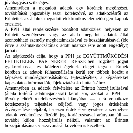
jóváhagyása szükséges.
Amennyiben a megadott adatok egy körének megőrzését,
továbbítását jogszabály teszi kötelezővé, az adatközlésről az
Érintettek az általuk megadott elektronikus elérhetőségen kapnak
értesítést.
A PPH által rendelkezésre bocsátott adatközlési helyeken az
Érintett személyesen vagy az általa megadott adatok által
azonosítható személy meghatalmazásával és hozzájárulásával (ide
értve a számlakibocsátónak adott adatközlésre adott engedélyt)
járhat el.
Az adatkezelés célja, hogy a PPH az EGYÜTTMŰKÖDÉSI
FELTÉTELEK PARTNEREK RÉSZÉ-ben rögzített jogait
gyakorolhassa, és kötelezettségeinek eleget tegyen. Ennek
körében az adatok felhasználására kerül sor többek között a
képzések minőségbiztosításához, fejlesztéséhez, a képzésekkel
kapcsolatos információk, tájékoztatások eljuttatásához.
Amennyiben az adatok felvételére az Érintett hozzájárulásával
(általa történő adatmegadással) kerül sor, azokat a PPH —
törvény eltérő rendelkezésének hiányában — a rá vonatkozó
kötelezettség teljesítése céljából vagy jogos érdekének
érvényesítése céljából, ha ezen érdek érvényesítése a személyes
adatok védelméhez fűződő jog korlátozásával arányban áll —
további külön hozzájárulás nélkül, valamint az Érintett
hozzájárulásának visszavonását követően is kezelheti.