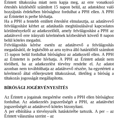
Érintett tiltakozása miatt nem kapja meg, az erre vonatkozó
értesítés közlésétől számított 15 napon belül, az adatokhoz való
hozzájutás érdekében bírósághoz fordulhat a PPH ellen. A PPH
az Érintettet is perbe hívhatja.
Ha a PPH a fentebb említett értesítést elmulasztja, az adatátvevő
felvilágosítást kérhet az adatátadás meghiúsulásával kapcsolatos
körülményekről az adatkezelőtől, amely felvilágosítást a PPH az
adatátvevő erre irányuló kérelmének kézbesítését követő 8 napon
belül köteles megadni.
Felvilágosítás kérése esetén az adatátvevő a felvilágosítás
megadásától, de legkésőbb az arra nyitva álló határidőtől számított
15 napon belül fordulhat bírósághoz az adatkezelő ellen. A PPH
az Érintettet is perbe hívhatja. A PPH az Érintett adatát nem
törölheti, ha az adatkezelést törvény rendelte el. Az adatot
azonban nem továbbíthatja az adatátvevő részére, ha egyetértett a
kérelmező által előterjesztett tiltakozással, illetőleg a bíróság a
tiltakozás jogosságát megállapította.
BÍRÓSÁGI JOGÉRVÉNYESÍTÉS
Az Érintett a jogainak megsértése esetén a PPH ellen bírósághoz
fordulhat. Az adatkezelés jogszerűségét a PPH, az adatátvétel
jogszerűségét az adatátvevő köteles bizonyítani.
A per elbírálása a törvényszék hatáskörébe tartozik. A per – az
Érintett választása szerint – az