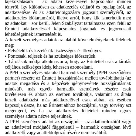
tájékoztatására – az adatai kezelésével kapcsolatos minden
tényről, így különösen az adatkezelés céljáról és jogalapjáról, az
adatkezelésre és az adatfeldolgozásra jogosult személyéről, az
adatkezelés időtartamáról, illetve arról, hogy kik ismerhetik meg
az adatokat – sor kerül. Jelen Szabályzat tartalmazza ezen felül az
Érintett adatkezeléssel kapcsolatos jogainak és jogorvoslati
lehetőségeinek ismertetését is.
A kezelt személyes adatok az alábbi követelményeknek felelnek
meg:
• Felvételük és kezelésük tisztességes és törvényes.
• Pontosak, teljesek és ha szükséges időszerűek.
• Tárolásuk módja alkalmas arra, hogy az Érintettet csak a tárolás
céljához szükséges ideig
lehessen azonosítani.
A PPH a személyes adatokat harmadik személy (PPH szerződéses
partner) részére az Érintett hozzájárulása mellett továbbíthatja (az
adatok megadása és a képzések igénybevétele hozzájárulásnak
minősül), más egyéb harmadik személyek részére csak
kivételesen és abban az esetben továbbítja, valamint az általa
kezelt adatbázist más adatkezelővel csak abban az esetben
kapcsolja össze, ha az Érintett ahhoz hozzájárul, vagy törvény azt
megengedi, és ha az adatkezelés feltételei minden egyes
személyes adatra nézve teljesülnek.
A PPH személyes adatot az országból – az adathordozótól vagy
az adatátvitel módjától függetlenül – harmadik országban lévő
adatkezelő vagy adatfeldolgozó részére nem továbbít.