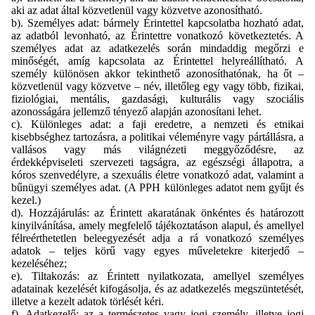
aki az adat által közvetlenül vagy közvetve azonosítható.
b). Személyes adat: bármely Érintettel kapcsolatba hozható adat,
az adatból levonható, az Érintettre vonatkozó következtetés. A
személyes adat az adatkezelés során mindaddig megőrzi e
minőségét, amíg kapcsolata az Érintettel helyreállítható. A
személy különösen akkor tekinthető azonosíthatónak, ha őt –
közvetlenül vagy közvetve – név, illetőleg egy vagy több, fizikai,
fiziológiai, mentális, gazdasági, kulturális vagy szociális
azonosságára jellemző tényező alapján azonosítani lehet.
c). Különleges adat: a faji eredetre, a nemzeti és etnikai
kisebbséghez tartozásra, a politikai véleményre vagy pártállásra, a
vallásos vagy más világnézeti meggyőződésre, az
érdekképviseleti szervezeti tagságra, az egészségi állapotra, a
kóros szenvedélyre, a szexuális életre vonatkozó adat, valamint a
bűnügyi személyes adat. (A PPH különleges adatot nem gyűjt és
kezel.)
d). Hozzájárulás: az Érintett akaratának önkéntes és határozott
kinyilvánítása, amely megfelelő tájékoztatáson alapul, és amellyel
félreérthetetlen beleegyezését adja a rá vonatkozó személyes
adatok – teljes körű vagy egyes műveletekre kiterjedő –
kezeléséhez;
e). Tiltakozás: az Érintett nyilatkozata, amellyel személyes
adatainak kezelését kifogásolja, és az adatkezelés megszüntetését,
illetve a kezelt adatok törlését kéri.
f). Adatkezelő: az a természetes vagy jogi személy, illetve jogi