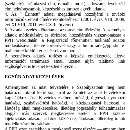
(székhely), számlázási cím, e-mail cím(ek), adószám, levelezési
cím, telefonszámok, képzésekhez tartozó egyéb adatok.
4. A
z " Érintett" adatai megadásával hozzájárul a további
információk email címére elküldéséhez." (2001. évi CVIII, 2008.
évi XLVIII, 2011. évi CXII. törvény)
5. Az adatkezelés időtartama: az e-mailcím törléséig. A személyes
adatok módosítására és törlésére, hozzájárulás visszavonására a
PPH weboldalán, a Regiszráció főmenüben található adatok
módosításával, illetve törlésével vagy a hunortrade@pph.hu e-
mail címre küldött értesítéssel van mód.
A személyes adatok törlését a képzési emlékeztető, illetve
információt tartalmazó email üzenet alján található link
segítségével is le lehet kezdeményezni.
EGYÉB ADATKEZELÉSEK
Amennyiben az adat felvételére e Szabályzatban meg nem
határozott okból kerül sor, arról az Érintett az adat felvételekor
kap tájékoztatást. Kivételes esetben bírósági, ügyészi, nyomozó
hatósági, szabálysértési hatósági, a közigazgatási hatósági, a
Hatóság általi megkeresésre, illetőleg jogszabály felhatalmazása
alapján más szervek megkeresése esetén a PPH köteles
tájékoztatás adására, adatok közlésére, átadására, illetőleg iratok
rendelkezésre bocsátására.
A PPH ezen esetekben a megkereső szerv részére — amennyiben