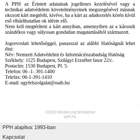
A PPH az Érintett adatainak jogellenes kezelésével vagy a
technikai adatvédelem követelményeinek megszegésével másnak
okozott kárt megtéríti, kivéve, ha a kárt az adatkezelés körén kívül
eső elháríthatatlan ok idézte elő.
Nem kell megtéríteni a kárt annyiban, amennyiben az a károsult
szándékos vagy súlyosan gondatlan magatartásából származott.
Jogorvoslati lehetőséggel, panasszal az alábbi Hatóságnál lehet
élni:
Név: Nemzeti Adatvédelmi és Információszabadság Hatóság
Székhely: 1125 Budapest, Szilágyi Erzsébet fasor 22/c.
Postacím: 1530 Budapest, Pf. 5.
Telefon: 06 -1- 391-1400
Telefax: 06-1-391-1410
E-mail: ugyfelszolgalat@naih.hu
©2026 Minden jog fenntartva!
pph.hu
PPH alapítva: 1993-ban
Kapcsolat