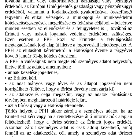
továbbá állami vagy önkormányzati gazdasági vagy pénzügyi
érdekből, az Európai Unió jelentős gazdasági vagy pénzpénzügyi
érdekéből, valamint a foglalkozások gyakorlásával összefüggő
fegyelmi és etikai vétségek, a munkajogi és munkavédelmi
kötelezettségszegések megelőzése és feltárása céljából – beleértve
minden esetben az ellenőrzést és a felügyeletet is -, továbbá az
Érintett vagy mások jogainak védelme érdekében szükséges.
Ezen esetben a PPH közli az Érintettel a felvilágosítás
megtagadásának jogi alapját illetve a jogorvoslati lehetőségeket. A
PPH az elutasított kérelmekről a Hatóságot évente a tárgyévet
követő január 31-ig köteles értesíteni.
A PPH a valóságnak nem megfelelő személyes adatot helyesbíti,
illetve törli az adatot, amennyiben:
• annak kezelése jogellenes,
• az Érintett kéri,
• az adat hiányos vagy téves és az állapot jogszerűen nem
korrigálható (feltéve, hogy a törlést törvény nem zárja ki)
• az adatkezelés célja megszűnt, vagy az adatok tárolásának
törvényben meghatározott határideje lejárt,
• azt a bíróság vagy a Hatóság elrendelte.
Törlés helyett a PPH akkor zárolja a személyes adatot, ha az
Érintett ezt kéri vagy ha a rendelkezésre álló információk alapján
feltételezhető, hogy a törlés sértené az Érintett jogos érdekét.
Azonban zárolt személyes adat is csak addig kezelhető, amíg
fennáll az az adatkezelési cél, amely a személyes adat törlését