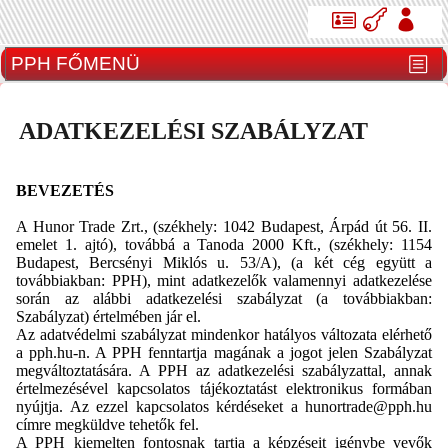
ADATKEZELÉSI SZABÁLYZAT
BEVEZETÉS
A Hunor Trade Zrt., (székhely: 1042 Budapest, Árpád út 56. II.
emelet 1. ajtó), továbbá a Tanoda 2000 Kft., (székhely: 1154
Budapest, Bercsényi Miklós u. 53/A), (a két cég együtt a
továbbiakban: PPH), mint adatkezelők valamennyi adatkezelése
során az alábbi adatkezelési szabályzat (a továbbiakban:
Szabályzat) értelmében jár el.
Az adatvédelmi szabályzat mindenkor hatályos változata elérhető
a pph.hu-n. A PPH fenntartja magának a jogot jelen Szabályzat
megváltoztatására. A PPH az adatkezelési szabályzattal, annak
értelmezésével kapcsolatos tájékoztatást elektronikus formában
nyújtja. Az ezzel kapcsolatos kérdéseket a hunortrade@pph.hu
címre megküldve tehetők fel.
A PPH kiemelten fontosnak tartja a képzéseit igénybe vevők