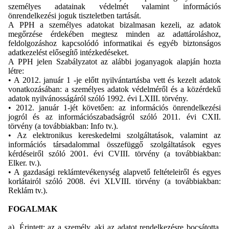
személyes adatainak védelmét valamint információs
önrendelkezési joguk tiszteletben tartását.
A PPH a személyes adatokat bizalmasan kezeli, az adatok
megőrzése érdekében megtesz minden az adattároláshoz,
feldolgozáshoz kapcsolódó informatikai és egyéb biztonságos
adatkezelést elősegítő intézkedéseket.
A PPH jelen Szabályzatot az alábbi joganyagok alapján hozta
létre:
• A 2012. január 1 -je előtt nyilvántartásba vett és kezelt adatok
vonatkozásában: a személyes adatok védelméről és a közérdekű
adatok nyilvánosságáról szóló 1992. évi LXIII. törvény.
• 2012. január 1-jét követően: az információs önrendelkezési
jogról és az információszabadságról szóló 2011. évi CXII.
törvény (a továbbiakban: Info tv.).
• Az elektronikus kereskedelmi szolgáltatások, valamint az
információs társadalommal összefüggő szolgáltatások egyes
kérdéseiről szóló 2001. évi CVIII. törvény (a továbbiakban:
Elker. tv.).
• A gazdasági reklámtevékenység alapvető feltételeiről és egyes
korlátairól szóló 2008. évi XLVIII. törvény (a továbbiakban:
Reklám tv.).
FOGALMAK
a). Érintett: az a személy, aki az adatot rendelkezésre bocsátotta,