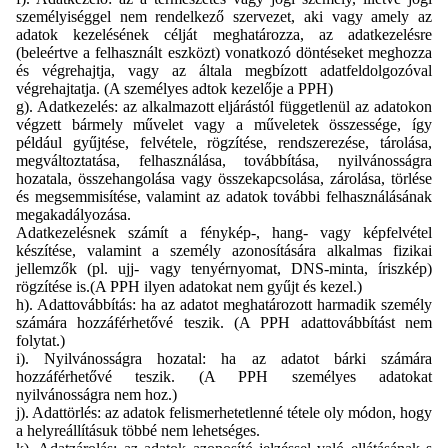
személyiséggel nem rendelkező szervezet, aki vagy amely az
adatok kezelésének célját meghatározza, az adatkezelésre
(beleértve a felhasznált eszközt) vonatkozó döntéseket meghozza
és végrehajtja, vagy az általa megbízott adatfeldolgozóval
végrehajtatja. (A személyes adtok kezelője a PPH)
g). Adatkezelés: az alkalmazott eljárástól függetlenül az adatokon
végzett bármely művelet vagy a műveletek összessége, így
például gyűjtése, felvétele, rögzítése, rendszerezése, tárolása,
megváltoztatása, felhasználása, továbbítása, nyilvánosságra
hozatala, összehangolása vagy összekapcsolása, zárolása, törlése
és megsemmisítése, valamint az adatok további felhasználásának
megakadályozása.
Adatkezelésnek számít a fénykép-, hang- vagy képfelvétel
készítése, valamint a személy azonosítására alkalmas fizikai
jellemzők (pl. ujj- vagy tenyérnyomat, DNS-minta, íriszkép)
rögzítése is.(A PPH ilyen adatokat nem gyűjt és kezel.)
h). Adattovábbítás: ha az adatot meghatározott harmadik személy
számára hozzáférhetővé teszik. (A PPH adattovábbítást nem
folytat.)
i). Nyilvánosságra hozatal: ha az adatot bárki számára
hozzáférhetővé teszik. (A PPH személyes adatokat
nyilvánosságra nem hoz.)
j). Adattörlés: az adatok felismerhetetlenné tétele oly módon, hogy
a helyreállításuk többé nem lehetséges.