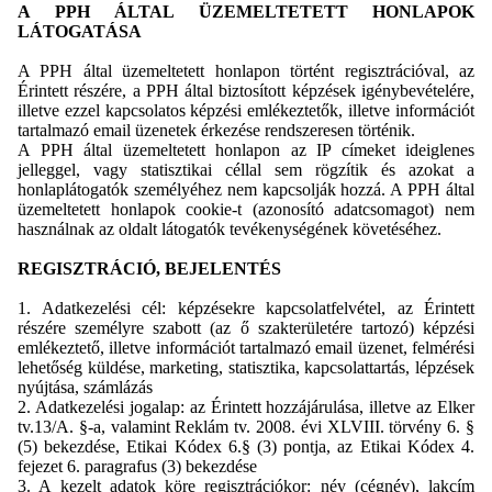
A PPH ÁLTAL ÜZEMELTETETT HONLAPOK
LÁTOGATÁSA
A PPH által üzemeltetett honlapon történt regisztrációval, az
Érintett részére, a PPH által biztosított képzések igénybevételére,
illetve ezzel kapcsolatos képzési emlékeztetők, illetve információt
tartalmazó email üzenetek érkezése rendszeresen történik.
A PPH által üzemeltetett honlapon az IP címeket ideiglenes
jelleggel, vagy statisztikai céllal sem rögzítik és azokat a
honlaplátogatók személyéhez nem kapcsolják hozzá. A PPH által
üzemeltetett honlapok cookie-t (azonosító adatcsomagot) nem
használnak az oldalt
látogatók tevékenységének követéséhez.
REGISZTRÁCIÓ, BEJELENTÉS
1. Adatkezelési cél: képzésekre kapcsolatfelvétel, az Érintett
részére személyre szabott (az ő szakterületére tartozó) képzési
emlékeztető, illetve információt tartalmazó email üzenet, felmérési
lehetőség küldése, marketing, statisztika, kapcsolattartás, lépzések
nyújtása, számlázás
2. Adatkezelési jogalap: az Érintett hozzájárulása, illetve az Elker
tv.13/A. §-a, valamint Reklám tv. 2008. évi XLVIII. törvény 6. §
(5) bekezdése, Etikai Kódex 6.§ (3) pontja, az Etikai Kódex 4.
fejezet 6. paragrafus (3) bekezdése
3. A kezelt adatok köre regisztrációkor: név (cégnév), lakcím