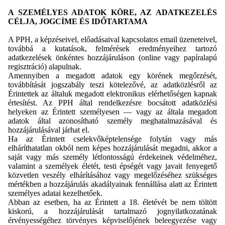
A SZEMÉLYES ADATOK KÖRE, AZ ADATKEZELÉS
CÉLJA, JOGCÍME ÉS IDŐTARTAMA
A PPH, a képzéseivel, előadásaival kapcsolatos email üzeneteivel,
továbbá a kutatások, felmérések eredményeihez tartozó
adatkezelések önkéntes hozzájáruláson (online vagy papíralapú
regisztráció) alapulnak.
Amennyiben a megadott adatok egy körének megőrzését,
továbbítását jogszabály teszi kötelezővé, az adatközlésről az
Érintettek az általuk megadott elektronikus elérhetőségen kapnak
értesítést. Az PPH által rendelkezésre bocsátott adatközlési
helyeken az Érintett személyesen — vagy az általa megadott
adatok által azonosítható személy meghatalmazásával és
hozzájárulásával járhat el.
Ha az Érintett cselekvőképtelensége folytán vagy más
elháríthatatlan okból nem képes hozzájárulását megadni, akkor a
saját vagy más személy létfontosságú érdekeinek védelméhez,
valamint a személyek életét, testi épségét vagy javait fenyegető
közvetlen veszély elhárításához vagy megelőzéséhez szükséges
mértékben a hozzájárulás akadályainak fennállása alatt az Érintett
személyes adatai kezelhetőek.
Abban az esetben, ha az Érintett a 18. életévét be nem töltött
kiskorú, a hozzájárulását tartalmazó jognyilatkozatának
érvényességéhez törvényes képviselőjének beleegyezése vagy