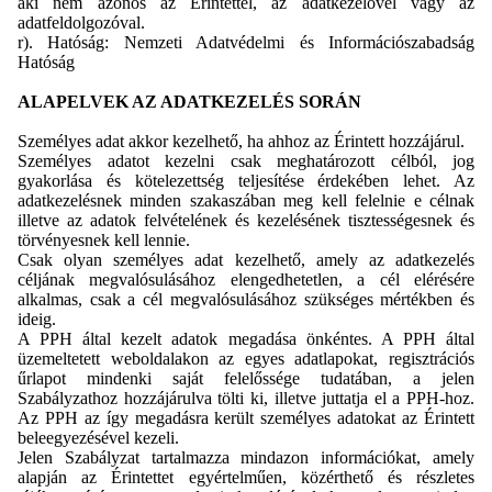
aki nem azonos az Érintettel, az adatkezelővel vagy az
adatfeldolgozóval.
r). Hatóság: Nemzeti Adatvédelmi és Információszabadság
Hatóság
ALAPELVEK AZ ADATKEZELÉS SORÁN
Személyes adat akkor kezelhető, ha ahhoz az Érintett hozzájárul.
Személyes adatot kezelni csak meghatározott célból, jog
gyakorlása és kötelezettség teljesítése érdekében lehet. Az
adatkezelésnek minden szakaszában meg kell felelnie e célnak
illetve az adatok felvételének és kezelésének tisztességesnek és
törvényesnek kell lennie.
Csak olyan személyes adat kezelhető, amely az adatkezelés
céljának megvalósulásához elengedhetetlen, a cél elérésére
alkalmas, csak a cél megvalósulásához szükséges mértékben és
ideig.
A PPH által kezelt adatok megadása önkéntes. A PPH által
üzemeltetett weboldalakon az egyes adatlapokat, regisztrációs
űrlapot mindenki saját felelőssége tudatában, a jelen
Szabályzathoz hozzájárulva tölti ki, illetve juttatja el a PPH-hoz.
Az PPH az így megadásra került személyes adatokat az Érintett
beleegyezésével kezeli.
Jelen Szabályzat tartalmazza mindazon információkat, amely
alapján az Érintettet egyértelműen, közérthető és részletes