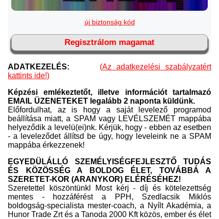
új biztonság kód
Regisztrálom magamat
ADATKEZELÉS:
(Az adatkezelési szabályzatért
kattints ide!)
Képzési emlékeztetőt, illetve információt tartalmazó
EMAIL ÜZENETEKET legalább 2 naponta küldünk.
Előfordulhat, az is hogy a saját levelező programod
beállítása miatt, a SPAM vagy LEVÉLSZEMÉT mappába
helyeződik a levelü(ei)nk. Kérjük, hogy - ebben az esetben
- a leveleződet állítsd be úgy, hogy leveleink ne a SPAM
mappába érkezzenek!
EGYEDÜLÁLLÓ SZEMÉLYISÉGFEJLESZTŐ TUDÁS
ÉS KÖZÖSSÉG A BOLDOG ÉLET, TOVÁBBÁ A
SZERETET-KOR (ARANYKOR) ELÉRÉSÉHEZ!
Szeretettel köszöntünkl Most kérj - díj és kötelezettség
mentes - hozzáférést a PPH, Szedlacsik Miklós
boldogság-specialista mester-coach, a Nyílt Akadémia, a
Hunor Trade Zrt és a Tanoda 2000 Kft közös, ember és élet