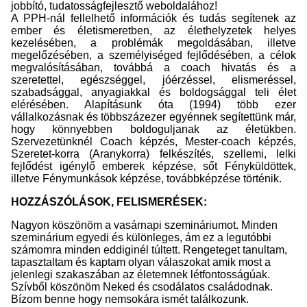
jobbító, tudatosságfejlesztő weboldalához!
A PPH-nál fellelhető információk és tudás segítenek az
ember és életismeretben, az élethelyzetek helyes
kezelésében, a problémák megoldásában, illetve
megelőzésében, a személyiséged fejlődésében, a célok
megvalósításában, továbbá a coach hivatás és a
szeretettel, egészséggel, jóérzéssel, elismeréssel,
szabadsággal, anyagiakkal és boldogsággal teli élet
elérésében. Alapításunk óta (1994) több ezer
vállalkozásnak és többszázezer egyénnek segítettünk már,
hogy könnyebben boldoguljanak az életükben.
Szervezetünknél Coach képzés, Mester-coach képzés,
Szeretet-korra (Aranykorra) felkészítés, szellemi, lelki
fejlődést igénylő emberek képzése, sőt Fényküldöttek,
illetve Fénymunkások képzése, továbbképzése történik.
HOZZÁSZÓLÁSOK, FELISMERÉSEK:
Nagyon köszönöm a vasárnapi szemináriumot. Minden
szeminárium egyedi és különleges, ám ez a legutóbbi
számomra minden eddiginél túltett. Rengeteget tanultam,
tapasztaltam és kaptam olyan válaszokat amik most a
jelenlegi szakaszában az életemnek létfontosságúak.
Szívből köszönöm Neked és csodálatos családodnak.
Bízom benne hogy nemsokára ismét találkozunk.