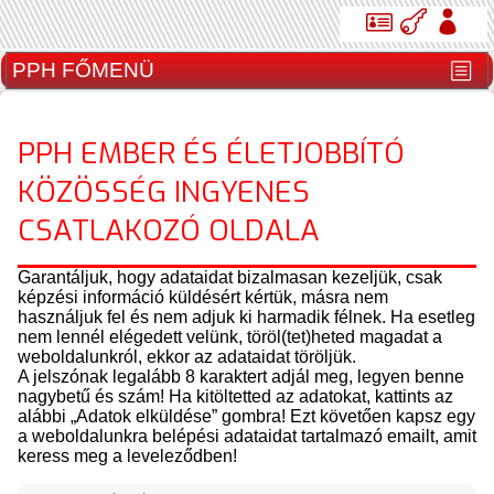
PPH EMBER ÉS ÉLETJOBBÍTÓ
KÖZÖSSÉG INGYENES
CSATLAKOZÓ OLDALA
Garantáljuk, hogy adataidat bizalmasan kezeljük, csak
képzési információ küldésért kértük, másra nem
használjuk fel és nem adjuk ki harmadik félnek. Ha esetleg
nem lennél elégedett velünk, töröl(tet)heted magadat a
weboldalunkról, ekkor az adataidat töröljük.
A jelszónak legalább 8 karaktert adjál meg, legyen benne
nagybetű és szám! Ha kitöltetted az adatokat, kattints az
alábbi „Adatok elküldése” gombra! Ezt követően kapsz egy
a weboldalunkra belépési adataidat tartalmazó emailt, amit
keress meg a leveleződben!