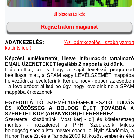
új biztonság kód
Regisztrálom magamat
ADATKEZELÉS:
(Az adatkezelési szabályzatért
kattints ide!)
Képzési emlékeztetőt, illetve információt tartalmazó
EMAIL ÜZENETEKET legalább 2 naponta küldünk.
Előfordulhat, az is hogy a saját levelező programod
beállítása miatt, a SPAM vagy LEVÉLSZEMÉT mappába
helyeződik a levelü(ei)nk. Kérjük, hogy - ebben az esetben
- a leveleződet állítsd be úgy, hogy leveleink ne a SPAM
mappába érkezzenek!
EGYEDÜLÁLLÓ SZEMÉLYISÉGFEJLESZTŐ TUDÁS
ÉS KÖZÖSSÉG A BOLDOG ÉLET, TOVÁBBÁ A
SZERETET-KOR (ARANYKOR) ELÉRÉSÉHEZ!
Szeretettel köszöntünkl Most kérj - díj és kötelezettség
mentes - hozzáférést a PPH, Szedlacsik Miklós
boldogság-specialista mester-coach, a Nyílt Akadémia, a
Hunor Trade Zrt és a Tanoda 2000 Kft közös, ember és élet