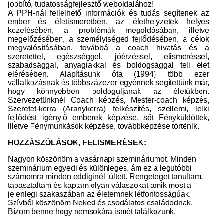
jobbító, tudatosságfejlesztő weboldalához!
A PPH-nál fellelhető információk és tudás segítenek az
ember és életismeretben, az élethelyzetek helyes
kezelésében, a problémák megoldásában, illetve
megelőzésében, a személyiséged fejlődésében, a célok
megvalósításában, továbbá a coach hivatás és a
szeretettel, egészséggel, jóérzéssel, elismeréssel,
szabadsággal, anyagiakkal és boldogsággal teli élet
elérésében. Alapításunk óta (1994) több ezer
vállalkozásnak és többszázezer egyénnek segítettünk már,
hogy könnyebben boldoguljanak az életükben.
Szervezetünknél Coach képzés, Mester-coach képzés,
Szeretet-korra (Aranykorra) felkészítés, szellemi, lelki
fejlődést igénylő emberek képzése, sőt Fényküldöttek,
illetve Fénymunkások képzése, továbbképzése történik.
HOZZÁSZÓLÁSOK, FELISMERÉSEK:
Nagyon köszönöm a vasárnapi szemináriumot. Minden
szeminárium egyedi és különleges, ám ez a legutóbbi
számomra minden eddiginél túltett. Rengeteget tanultam,
tapasztaltam és kaptam olyan válaszokat amik most a
jelenlegi szakaszában az életemnek létfontosságúak.
Szívből köszönöm Neked és csodálatos családodnak.
Bízom benne hogy nemsokára ismét találkozunk.