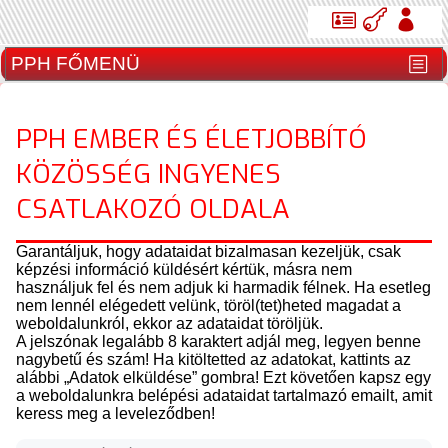
PPH EMBER ÉS ÉLETJOBBÍTÓ
KÖZÖSSÉG INGYENES
CSATLAKOZÓ OLDALA
Garantáljuk, hogy adataidat bizalmasan kezeljük, csak
képzési információ küldésért kértük, másra nem
használjuk fel és nem adjuk ki harmadik félnek. Ha esetleg
nem lennél elégedett velünk, töröl(tet)heted magadat a
weboldalunkról, ekkor az adataidat töröljük.
A jelszónak legalább 8 karaktert adjál meg, legyen benne
nagybetű és szám! Ha kitöltetted az adatokat, kattints az
alábbi „Adatok elküldése” gombra! Ezt követően kapsz egy
a weboldalunkra belépési adataidat tartalmazó emailt, amit
keress meg a leveleződben!